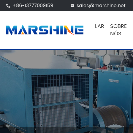
+86-13777009159
sales@marshine.net


LAR
SOBRE
NÓS