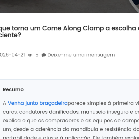
que torna um Come Along Clamp a escolha ce
iciente?
026-04-21
5
Deixe-me uma mensagem
Resumo
A
Venha junto braçadeira
parece simples à primeira v
caros, condutores danificados, manuseio inseguro e co
explica o que os compradores e as equipes de campo
um, desde a aderência da mandíbula e resistência do 
portabilidade e ajuste à aplicação. Ele também expl