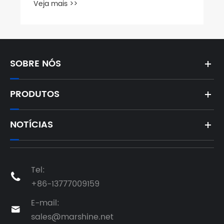
Veja mais >>
SOBRE NÓS
PRODUTOS
NOTÍCIAS
Tel:

+86-13777009159
E-mail:

sales@marshine.net