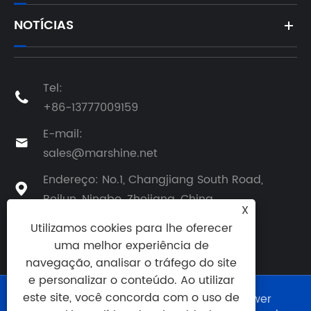
NOTÍCIAS
Tel:

+86-13777009159
E-mail:

sales@marshine.net
Endereço: No.1, Changjiang South Road,

Beilun, Ningbo, Zhejiang, China
X
Utilizamos cookies para lhe oferecer
uma melhor experiência de
navegação, analisar o tráfego do site
e personalizar o conteúdo. Ao utilizar
este site, você concorda com o uso de
Copyright © 2025 Ningbo Marshine Power