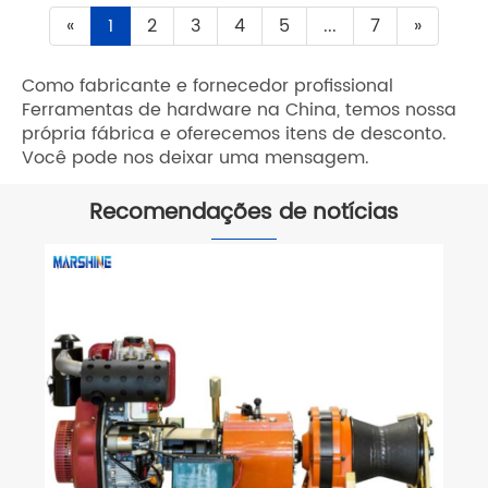
«
1
2
3
4
5
...
7
»
Como fabricante e fornecedor profissional
Ferramentas de hardware na China, temos nossa
própria fábrica e oferecemos itens de desconto.
Você pode nos deixar uma mensagem.
Recomendações de notícias
O que torna uma máquina puxadora
de cabos indispensável para a
instalação de cabos?
Veja mais >>