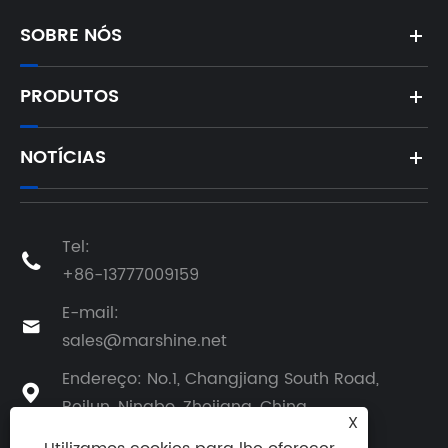
SOBRE NÓS
PRODUTOS
NOTÍCIAS
Tel:

+86-13777009159
E-mail:

sales@marshine.net
Endereço: No.1, Changjiang South Road,

Beilun, Ningbo, Zhejiang, China
X