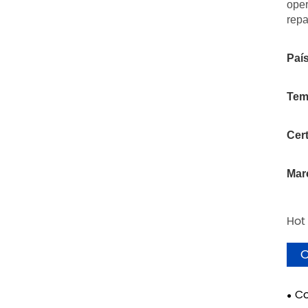
oper
repa
País
Tem
Cert
Mar
Hot
C
Co