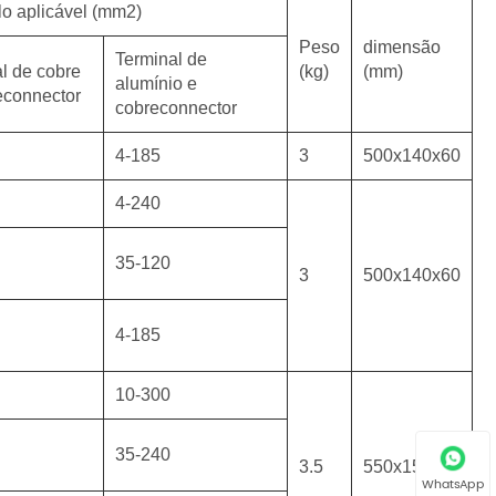
alo aplicável (mm2)
Peso
dimensão
Terminal de
al de cobre
(kg)
(mm)
alumínio e
econnector
cobreconnector
4-185
3
500x140x60
4-240
5
35-120
3
500x140x60
4-185
0
10-300
35-240
3.5
550x150x60
WhatsApp