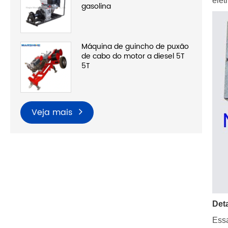
elet
gasolina
Máquina de guincho de puxão
de cabo do motor a diesel 5T
5T
Veja mais
Det
Essa