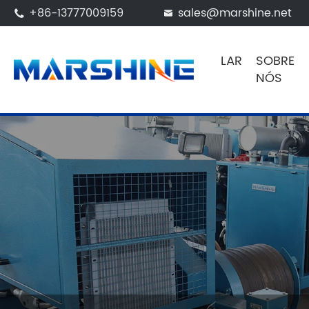
+86-13777009159
sales@marshine.net


LAR
SOBRE
NÓS