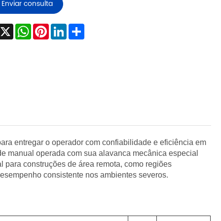
Enviar consulta
Facebook
X
WhatsApp
Pinterest
LinkedIn
Share
ra entregar o operador com confiabilidade e eficiência em
ode manual operada com sua alavanca mecânica especial
l para construções de área remota, como regiões
 desempenho consistente nos ambientes severos.