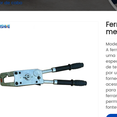
or de cabo
Fe
me
Model
A fe
uma 
espec
de te
por 
forn
acess
para 
ferr
perm
fonte