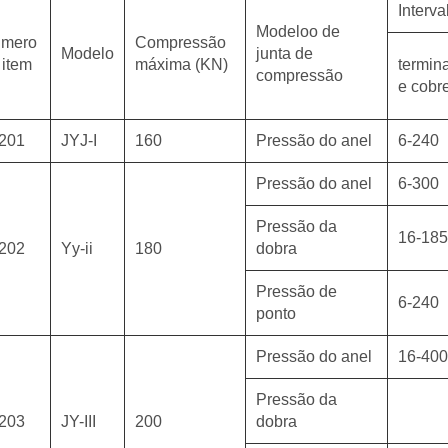
Interv
Modeloo de
mero
Compressão
Modelo
junta de
 item
máxima (KN)
termin
compressão
e cobr
201
JYJ-I
160
Pressão do anel
6-240
Pressão do anel
6-300
Pressão da
16-18
202
Yy-ii
180
dobra
Pressão de
6-240
ponto
Pressão do anel
16-40
Pressão da
203
JY-III
200
dobra