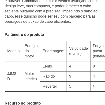
e durável. Combinando o motor elétrico avançado com o
design leve, mas compacto, e poder fornecer o cabo
eficiente puxando com a precisão, impedindo o dano ao
cabo, esse guincho pode ser seu bom parceiro para as
operações de puxão de cabo eficientes.
Parâmetro do produto
Energia
Força 
Velocidade
Modelo
do
Engrenagem
puxar
(m/min)
motor
(tonela
Lento
4
8
JJM8-
Motor
Rápido
9
4
D
elétrico
Reverter
5
/
Recurso do produto