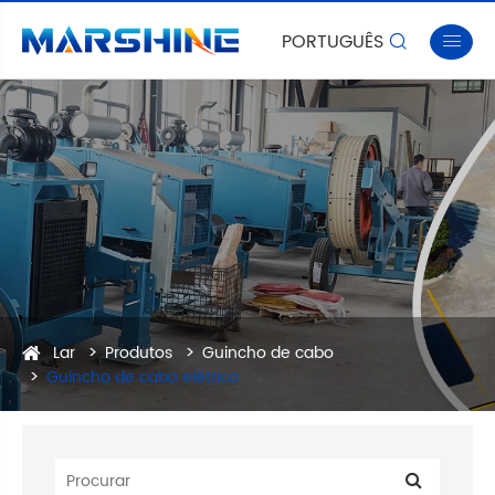
PORTUGUÊS


Lar
Produtos
Guincho de cabo
Guincho de cabo elétrico