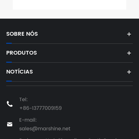
SOBRE NÓS
PRODUTOS
NOTÍCIAS
Tel:

+86-13777009159
E-mail:

sales@marshine.net