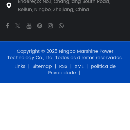
Endereço: No.1, Changjiang South Road,

Beilun, Ningbo, Zhejiang, China
Copyright © 2025 Ningbo Marshine Power
Technology Co., Ltd. Todos os direitos reservados.
Links
|
Sitemap
|
RSS
|
XML
|
política de
Privacidade
|