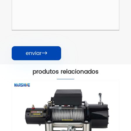
enviar

produtos relacionados
Máquina de guincho de puxão de
cabo elétrico retrátil rápido
Veja mais >>