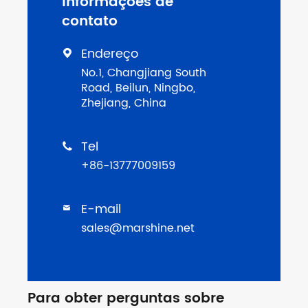
Informações de
contato
Endereço

No.1, Changjiang South
Road, Beilun, Ningbo,
Zhejiang, China
Tel

+86-13777009159
E-mail

sales@marshine.net
Para obter perguntas sobre