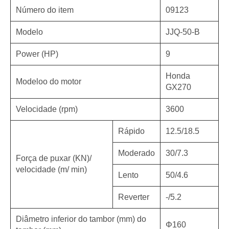
Número do item
09123
Modelo
JJQ-50-B
Power (HP)
9
Honda
Modeloo do motor
GX270
Velocidade (rpm)
3600
Rápido
12.5/18.5
Moderado
30/7.3
Força de puxar (KN)/
velocidade (m/ min)
Lento
50/4.6
Reverter
-/5.2
Diâmetro inferior do tambor (mm) do
Φ160