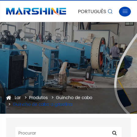
PORTUGUÊS


Lar
Produtos
Guincho de cabo
Guincho de cabo a gasolina